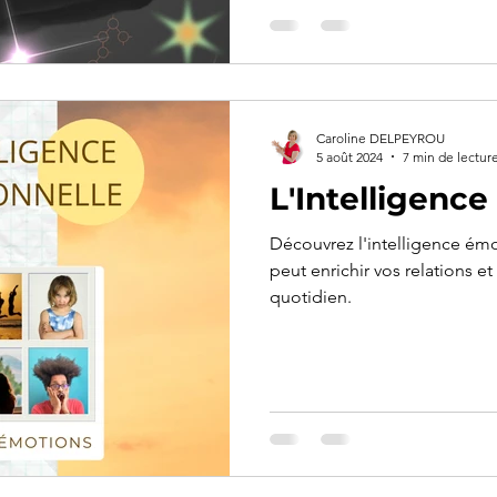
Caroline DELPEYROU
5 août 2024
7 min de lectur
L'Intelligenc
Découvrez l'intelligence ém
peut enrichir vos relations et
quotidien.