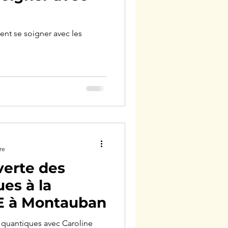
nt se soigner avec les
re
verte des
es à la
E à Montauban
 quantiques avec Caroline