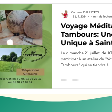
Caroline DELPEYROU
18 juil. 2024
4 min de lectur
Voyage Médita
Tambours: Un
Unique à Sain
Tulmont
Le dimanche 21 juillet, de 10h
participer à un atelier de "V
Tambours" qui se tiendra à...