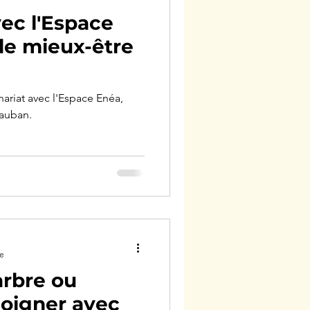
vec l'Espace
de mieux-être
ariat avec l'Espace Enéa,
tauban.
re
arbre ou
oigner avec