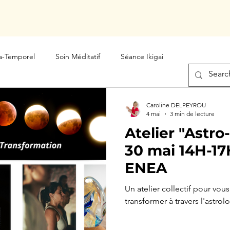
a-Temporel
Soin Méditatif
Séance Ikigai
Caroline DELPEYROU
4 mai
3 min de lecture
Atelier "Astro
30 mai 14H-17H à Esp
ENEA
Un atelier collectif pour vou
transformer à travers l'astrol