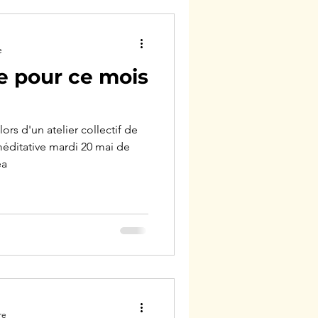
e
se pour ce mois
ors d'un atelier collectif de
éditative mardi 20 mai de
éa
re