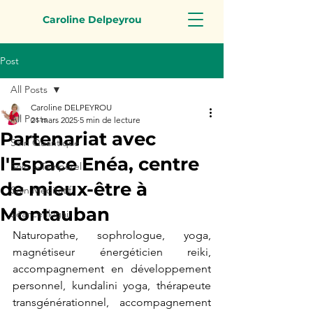
Caroline Delpeyrou
Post
All Posts
Caroline DELPEYROU
All Posts
21 mars 2025
5 min de lecture
Partenariat avec
Soin Quantique
l'Espace Enéa, centre
Soin a-Temporel
de mieux-être à
Soin Méditatif
Montauban
Séance Ikigai
Naturopathe, sophrologue, yoga, 
magnétiseur énergéticien reiki, 
accompagnement en développement 
personnel, kundalini yoga, thérapeute 
transgénérationnel, accompagnement 