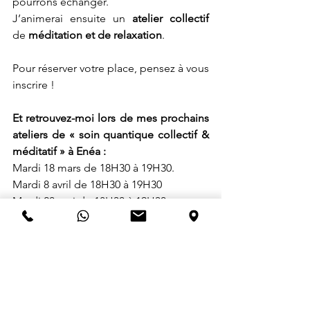
pourrons échanger.
J’animerai ensuite un 
atelier collectif
de
 méditation et de relaxation
.
Pour réserver votre place, pensez à vous 
inscrire !
Et retrouvez-moi lors de mes prochains 
ateliers de « soin quantique collectif & 
méditatif » à Enéa :
Mardi 18 mars de 18H30 à 19H30.
Mardi 8 avril de 18H30 à 19H30
Mardi 20 mai de 18H30 à 19H30
Mardi 17 juin de 18H30 à 19H30
D’autres dates seront fixées pour le 
second semestre !...