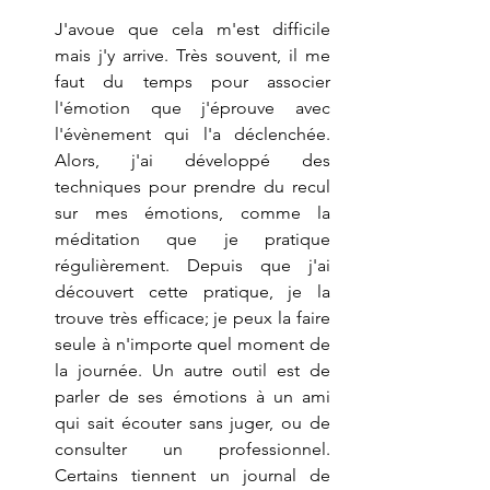
J'avoue que cela m'est difficile 
mais j'y arrive. Très souvent, il me 
faut du temps pour associer 
l'émotion que j'éprouve avec 
l'évènement qui l'a déclenchée. 
Alors, j'ai développé des 
techniques pour prendre du recul 
sur mes émotions, comme la 
méditation que je pratique 
régulièrement. Depuis que j'ai 
découvert cette pratique, je la 
trouve très efficace; je peux la faire 
seule à n'importe quel moment de 
la journée. Un autre outil est de 
parler de ses émotions à un ami 
qui sait écouter sans juger, ou de 
consulter un professionnel. 
Certains tiennent un journal de 