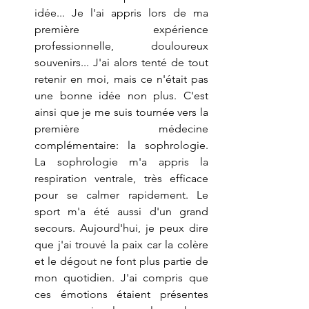
idée... Je l'ai appris lors de ma 
première expérience 
professionnelle, douloureux 
souvenirs... J'ai alors tenté de tout 
retenir en moi, mais ce n'était pas 
une bonne idée non plus. C'est 
ainsi que je me suis tournée vers la 
première médecine 
complémentaire: la sophrologie. 
La sophrologie m'a appris la 
respiration ventrale, très efficace 
pour se calmer rapidement. Le 
sport m'a été aussi d'un grand 
secours. Aujourd'hui, je peux dire 
que j'ai trouvé la paix car la colère 
et le dégout ne font plus partie de 
mon quotidien. J'ai compris que 
ces émotions étaient présentes 