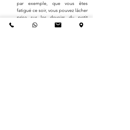
par exemple, que vous êtes 
fatigué ce soir, vous pouvez lâcher 
prise sur les devoirs du petit 
dernier, évitant ainsi colère, 
frustration et énervement. Ou 
bien en voyant arriver votre 
partenaire du travail, vous 
comprenez en l'observant qu'il a 
eu une journée compliquée. Vous 
comprenez alors que cela ne vient 
pas de vous et ne dépend pas de 
vous; vous pouvez alors le laisser 
tranquille et vous consacrez à des 
activités plaisantes sans 
culpabilité.
Ce ne sont que des exemples de vie 
quotidienne parmi tant d'autres... Cette 
intelligence émotionnelle peut 