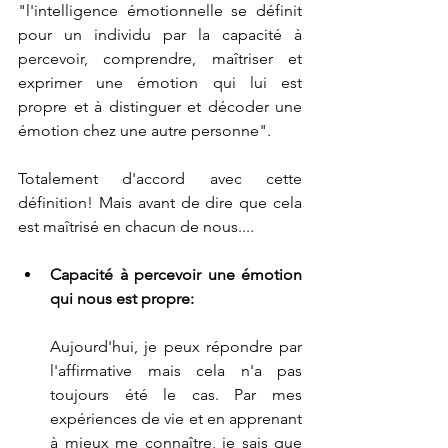
"l'intelligence émotionnelle se définit 
pour un individu par la capacité à 
percevoir, comprendre, maîtriser et 
exprimer une émotion qui lui est 
propre et à distinguer et décoder une 
émotion chez une autre personne".
Totalement d'accord avec cette 
définition! Mais avant de dire que cela 
est maîtrisé en chacun de nous....
Capacité à percevoir une émotion 
qui nous est propre:
Aujourd'hui, je peux répondre par 
l'affirmative mais cela n'a pas 
toujours été le cas. Par mes 
expériences de vie et en apprenant 
à mieux me connaître, je sais que 