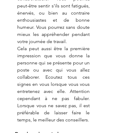
peut-être sentir s'ils sont fatigués, 
énervés, ou bien au contraire 
enthousiastes et de bonne 
humeur. Vous pourrez sans doute 
mieux les appréhender pendant 
votre journée de travail.
Cela peut aussi être la première 
impression que vous donne la 
personne qui se présente pour un 
poste ou avec qui vous allez 
collaborer. Ecoutez tous ces 
signes en vous lorsque vous vous 
entretenez avec elle. Attention 
cependant à ne pas fabuler. 
Lorsque vous ne savez pas, il est 
préférable de laisser faire le 
temps, le meilleur des conseillers.