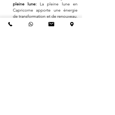
pleine lune:
 La pleine lune en 
Capricorne apporte une énergie 
de transformation et de renouveau, 
idéale pour laisser aller ce qui ne 
vous sert plus et accueillir de 
nouvelles opportunités.
Pour explorer votre monde 
intérieur
: cet atelier est une 
invitation à explorer votre monde 
intérieur et à découvrir des aspects 
de vous-même que vous n'avez 
peut-être pas encore explorés.
Pour libérer des blocages
: Le 
voyage méditatif aux tambours et 
le soin quantique sont des outils 
puissants pour libérer des 
blocages énergétiques et 
émotionnels qui peuvent entraver 
votre bien-être.