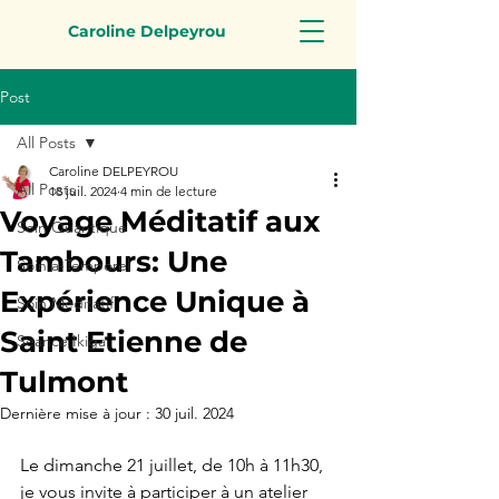
Caroline Delpeyrou
Post
All Posts
Caroline DELPEYROU
All Posts
18 juil. 2024
4 min de lecture
Voyage Méditatif aux
Soin Quantique
Tambours: Une
Soin a-Temporel
Expérience Unique à
Soin Méditatif
Saint Etienne de
Séance Ikigai
Tulmont
Dernière mise à jour :
30 juil. 2024
Le dimanche 21 juillet, de 10h à 11h30, 
je vous invite à participer à un atelier 