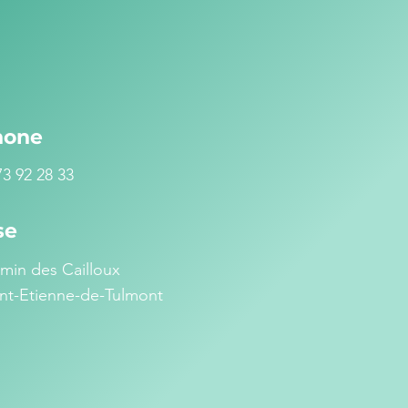
hone
73 92 28 33
se
min des Cailloux
int-Etienne-de-Tulmont