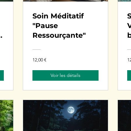
Soin Méditatif
S
"Pause
V
Ressourçante"
b
12,00 €
1
Voir les détails