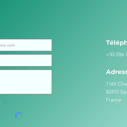
Télép
+33 (0)6 
Adres
1165 Che
82410 Sa
France
s