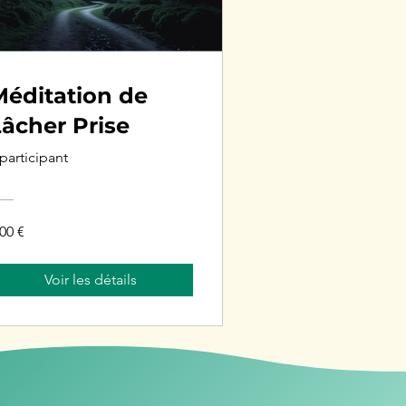
Méditation de
âcher Prise
 participant
,00 €
Voir les détails